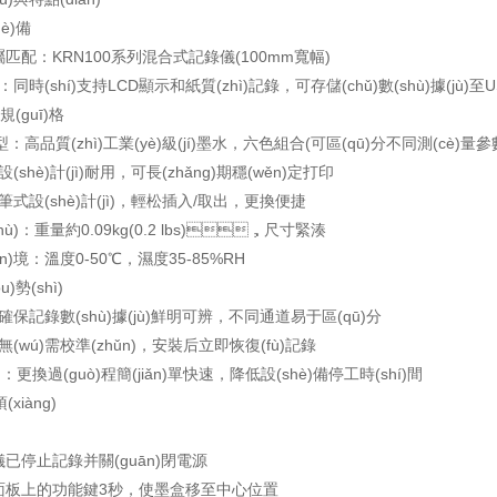
hè)備
ān)屬匹配：KRN100系列混合式記錄儀(100mm寬幅)
同時(shí)支持LCD顯示和紙質(zhì)記錄，可存儲(chǔ)數(shù)據(jù)至
)規(guī)格
)型：高品質(zhì)工業(yè)級(jí)墨水，六色組合(可區(qū)分不同測(cè)量參數
(shè)計(jì)耐用，可長(zhǎng)期穩(wěn)定打印
式設(shè)計(jì)，輕松插入/取出，更換便捷
hù)：重量約0.09kg(0.2 lbs)，尺寸緊湊
án)境：溫度0-50℃，濕度35-85%RH
u)勢(shì)
保記錄數(shù)據(jù)鮮明可辨，不同通道易于區(qū)分
無(wú)需校準(zhǔn)，安裝后立即恢復(fù)記錄
)：更換過(guò)程簡(jiǎn)單快速，降低設(shè)備停工時(shí)間
xiàng)
儀已停止記錄并關(guān)閉電源
作面板上的功能鍵3秒，使墨盒移至中心位置