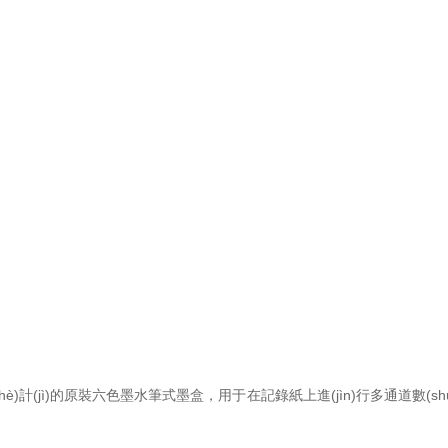
設(shè)計(jì)的原裝六色墨水筆式墨盒，用于在記錄紙上進(jìn)行多通道數(sh