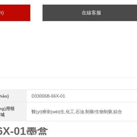
n)
在線客服
hào)
D33006B-66X-01
īng)用領
醫(yī)療衛(wèi)生,化工,石油,制藥/生物制藥,綜合
g)域
6X-01墨盒