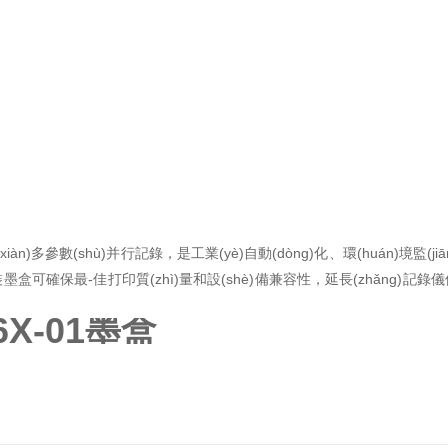
xiàn)多參數(shù)并行記錄，是工業(yè)自動(dòng)化、環(huán)境監(jiā
。選擇原裝墨盒可確保最-佳打印質(zhì)量和設(shè)備兼容性，延長(zhǎng)記錄
6X-01墨盒