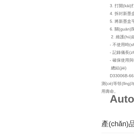
3. 打開(kāi
4. 拆封新墨盒
5. 將新墨盒
6. 關(guā
2. 維護(hù
- 不使用時(s
- 記錄儀長(
- 確保使用與K
總結(jié)
D33006B-6
測(cè)等領(lǐn
用壽命。
Aut
產(chǎn)