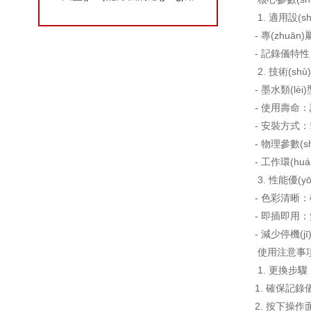
1. 適用設(s
- 專(zhu
- 記錄儀特性：
2. 技術(shù
- 墨水類(lèi
- 使用壽命：設
- 安裝方式：筆
- 物理參數(s
- 工作環(hu
3. 性能優(yō
- 色彩清晰：確
- 即插即用：
- 減少停機(jī
使用注意事項(
1. 更換步驟
1. 確保記錄
2. 按下操