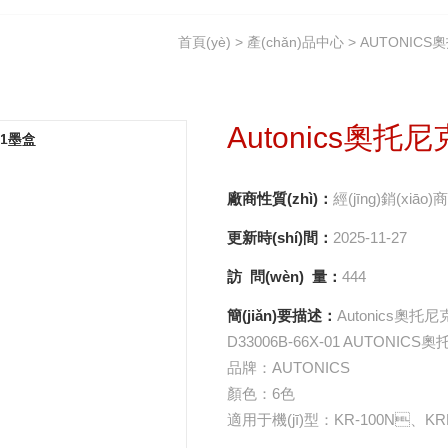
首頁(yè)
>
產(chǎn)品中心
>
AUTONICS
Autonics奧托尼
廠商性質(zhì)：
經(jīng)銷(xiāo)商
更新時(shí)間：
2025-11-27
訪 問(wèn) 量：
444
簡(jiǎn)要描述：
Autonics奧托尼
D33006B-66X-01 AUTONICS
品牌：AUTONICS
顏色：6色
適用于機(jī)型：KR-100N、KR
公司還提供各品牌記錄儀、記錄紙