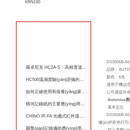
KRN100
查看更多
相關(guān)文章
D33006B-6
羅卓尼克 HC2A-S：高精度溫濕度傳感器，護(hù)航制藥數(shù)據(jù)中心控環(huán)與合規(guī)
品牌：AUTO
顏色：6色
HC500溫濕度驗(yàn)證儀的測(cè)試原理及優(yōu)點(diǎn)
適用于機(jī)
如何正確使用和保養(yǎng)家用溫濕度計(jì)？
公司還提供各品
Autonics
橫河記錄紙的主要應(yīng)用一起了解下
基本定位
D33006B-
CHINO IR-FA 光纖式紅外溫度儀：復(fù)雜環(huán)境高精度非接觸測(cè)溫解析
據(jù)的彩色打印
圓盤(pán)記錄儀的應(yīng)用領(lǐng)域
核心參數(shù